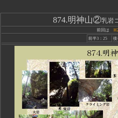
874.明神山②
乳岩
前回は
H2
前半3：25
後