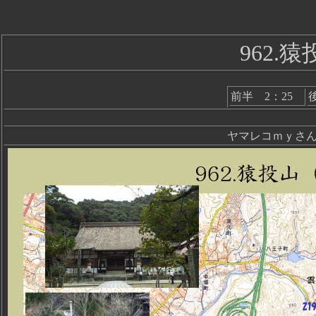
962.猿
前半 2：25
ヤマレコｍｙさん