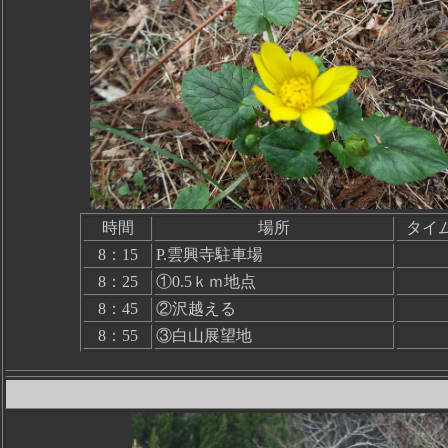
時間
場所
タイ
8：15
P.雲興寺駐車場
8：25
①0.5ｋｍ地点
8：45
②沢越える
8：55
③白山展望地