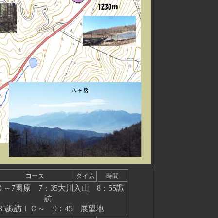
コ
ース
タイム
時間
～7園原 7：35大川入山 8：55諏
訪
:35諏訪ＩＣ～ 9：45 展望地