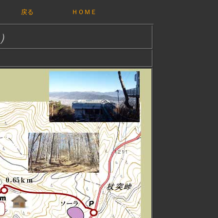
戻る
ＨＯＭＥ
3）