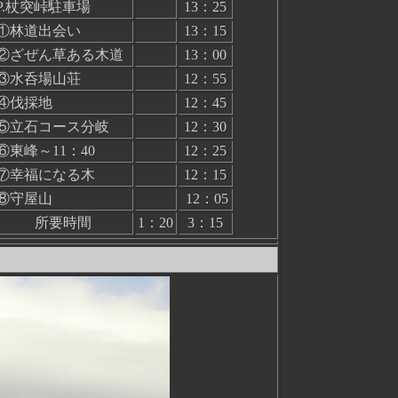
P.杖突峠駐車場
13：25
①林道出会い
13：15
②ざぜん草ある木道
13：00
③水呑場山荘
12：55
④伐採地
12：45
⑤立石コース分岐
12：30
⑥東峰～11：40
12：25
⑦幸福になる木
12：15
⑧守屋山
12：05
所要時間
1：20
3：15