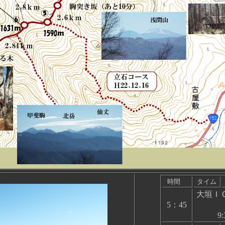
時間
タイム
大垣ＩＣ
5：45
9