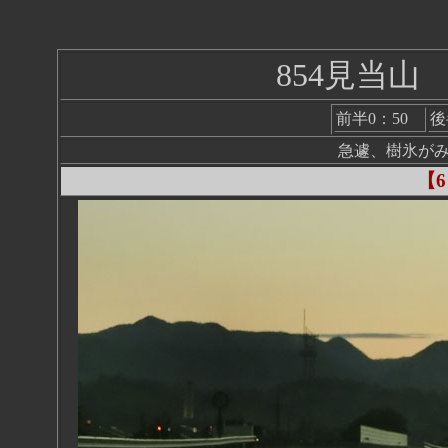
854見当
前半0：50
後
急遽、樹氷が
【6