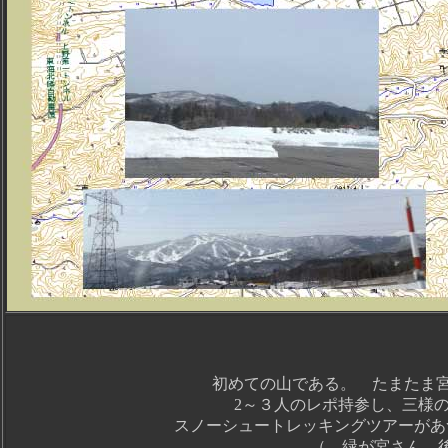
初めての山である。 たまたま宮
2～３人のレポ持参し、三様
スノーシュートレッキングツアーがあ
（ 緑が宮さん 