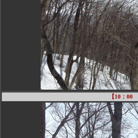
【10：0