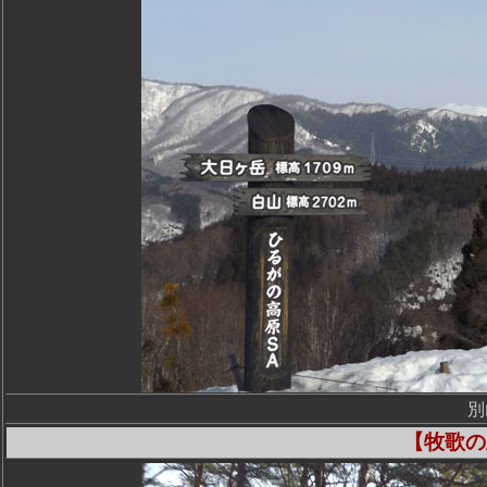
別
【牧歌の