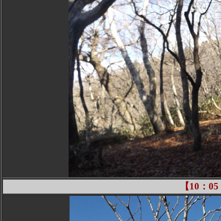
【10：0