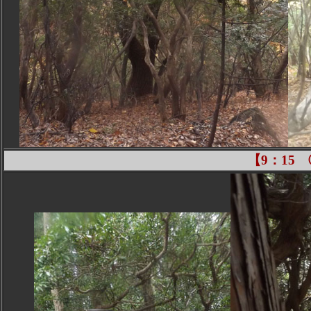
【9：15