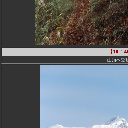
【10：
山頂へ登