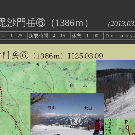
8毘沙門岳⑥（1386ｍ）
（2013.03
後半 1：25
所要時間 4：15
休憩 1：00
Ｄｏｌｐｈｙ