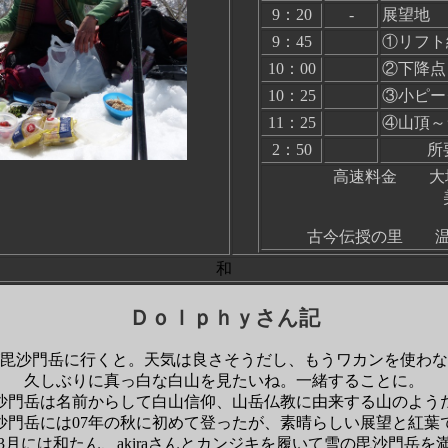
9：20
-
展望地
9：45
①リフト
10：00
②下降点
10：25
③小ピー
11：25
④山頂～
2：50
所
高速料金 大垣～
美並～大
古今伝授の里 温泉
和
Ｄｏｌｐｈｙさん記
毘沙門岳に行くと。天気は良さそうだし、もうワカンを使わな
久しぶりに真っ白な白山を見たいね。一緒することに。
沙門岳は名前からして白山信仰、山岳仏教に由来する山のよう
沙門岳には
07
年の秋に初めて登ったが、素晴らしい展望と紅葉
3
月には和たん、
akira
さんとカンジキを履いて雪の毘沙門岳を