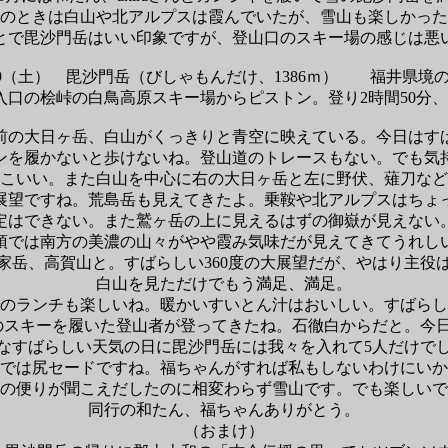
のときは白山や北アルプスは霞んでいたが、雪山も楽しかった
とで毘沙門岳はいい印象ですが、登山口のスキー場の感じは悪
9
（土） 毘沙門岳（びしゃもんだけ、
1386
ｍ） 福井県境
口の桧峠の白鳥高原スキー場からピストン。登り
2
時間
50
分、
前の大日ヶ岳、白山がくっきりと青空に映えている。今日はす
ンを履かないと歩けないね。登山道のトレースもない。でも気
こいい。また白山を中心に右の大日ヶ岳と左に野伏、薙刀など
展望ですね。荒島岳も見えてきたよ。乗鞍や北アルプスはちょ
定はできない。また鷲ヶ岳の上に見えるはずの御嶽が見えない
頂では南方の美濃の山々がやや霞み気味だが見えてきてうれし
家岳、高賀山と。すばらしい
360
度の大展望だが、やはり主役
白山を見ただけでもう満足、満足。
のランチも楽しいね。暖かいすいとん汁はおいしい。すばらし
のスキーを履いた登山者が登ってきたね。石徹白からだと。今
なすばらしい天気の日に毘沙門岳には我々を入れて
5
人だけで
では尻セードですね。福ちゃんがすれば私もしないわけにいか
の便りが聞こえだしたのに相変わらず雪山です。でも楽しいで
同行の和たん、福ちゃんありがとう。
（おまけ）