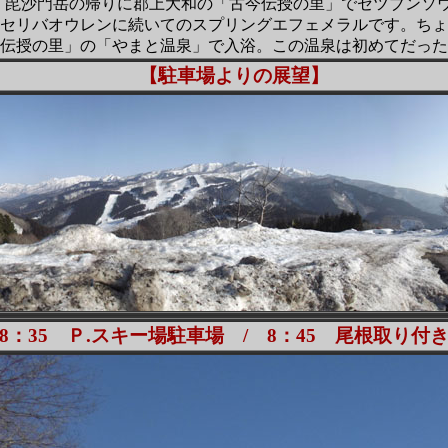
 毘沙門岳の帰りに郡上大和の「古今伝授の里」でセツブンソ
セリバオウレンに続いてのスプリングエフェメラルです。ちょ
伝授の里」の「やまと温泉」で入浴。この温泉は初めてだった
【駐車場よりの展望】
8：35 Ｐ.スキー場駐車場 / 8：45 尾根取り付