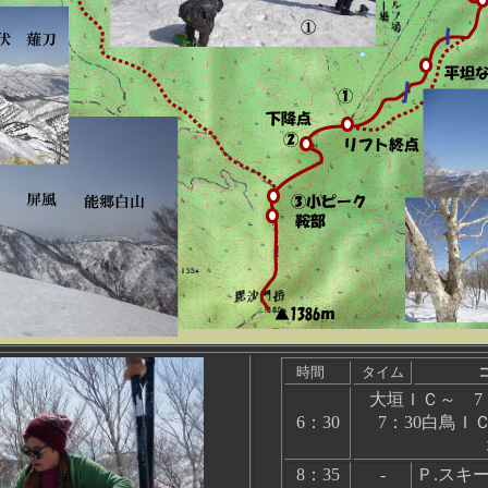
時間
タイム
大垣ＩＣ～ 7
6：30
7：30白鳥Ｉ
8：35
-
Ｐ.スキ