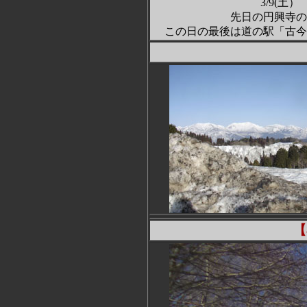
3/9(
土）
先日の円興寺の
この日の最後は道の駅「古今
【