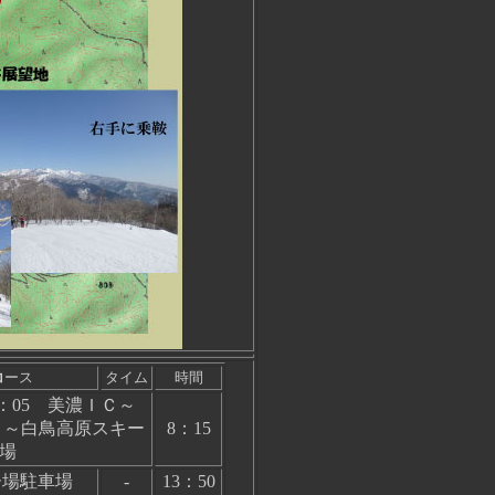
コ
ース
タイム
時間
：05 美濃ＩＣ～
Ｃ～白鳥高原スキー
8：15
場
ー場駐車場
-
13：50