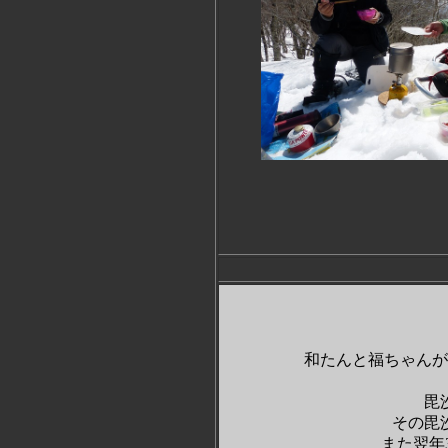
和たんと福ちゃんが
毘
その毘
また翌年