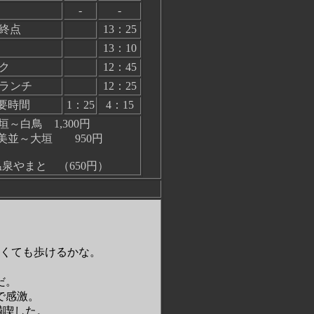
-
-
終点
13：25
13：10
ク
12：45
ランチ
12：25
要時間
1：25
4：15
白鳥 1,300円
垣 950円
やまと （650円）
くても歩けるかな。
だ。
で感激。
満喫した。