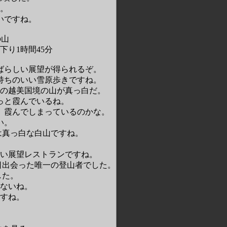
。
いですね。
の山
下り
1
時間
45
分
ばらしい展望が得られるぞ。
持ちのいい雪原歩きですね。
の越美国境の山が真っ白だ。
っと霞んでいるね。
。霞んでしまっているのかな。
い。
は真っ白な白山ですね。
い展望レストランですね。
日出会った唯一の登山者でした。
した。
ないね。
すね。