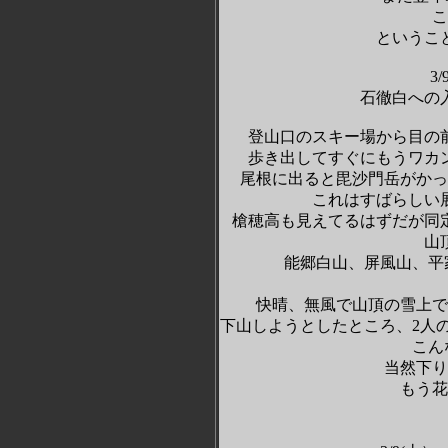
こ
というこ
3/
石徹白への入
登山口のスキー場から目の
歩き出してすぐにもうワカ
尾根に出ると毘沙門岳がかっ
これはすばらしい
槍穂高も見えてるはずだが同
山
能郷白山、屏風山、平
快晴、無風で山頂の雪上で
下山しようとしたところ、
2
人
こん
当然下り
もう花