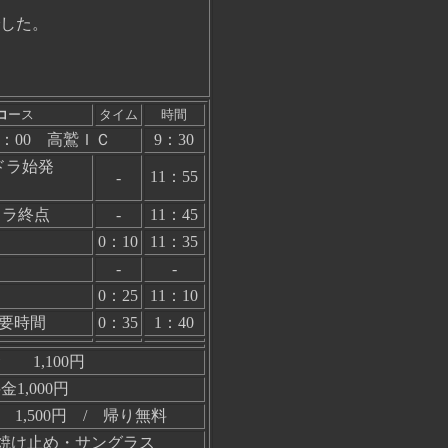
した。
コ
ース
タイム
時間
：00 高鷲ＩＣ
9：30
ンドラ始発
11：55
-
）
ドラ終点
-
11：45
0：10
11：35
-
-
0：25
11：10
要時間
0：35
1：40
 1,100円
1,000円
1,500円 / 帰り無料
焼け止め・サングラス