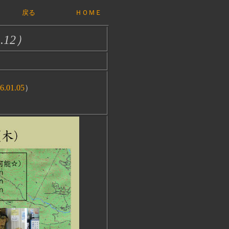
戻る
ＨＯＭＥ
1.12）
.01.05
）