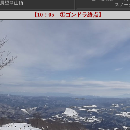
展望＠山頂
スノー
【10：05 ①ゴンドラ終点】