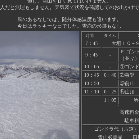
但し、雪山を甘く見てはいけません。
人だと無理もしません。天気図で状況を確認してのお出かけで
風のあるなしでは、随分体感温度も違います。
今日はラッキーな日でした。雪崩の形跡もなし
時間
タイム
7：45
大垣ＩＣ～9
Ｐ.ゴ
9：45
-
（並ぶ
10：05
-
①ゴン
10：45
0：40
②急登
10：50
-
③前山
11：10
0：25
⑤山頂
1：05
所
高速料金
駐車料金
ゴンドラ代（片道） 
雪山必需品 日