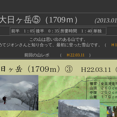
2大日ヶ岳⑤（1709ｍ）
（2013.0
前半 1：05
後半 0：35
所要時間 1：40
単独
この山は思い出のある山です。
初めてジオンさんと知り合って、最初に登った雪山です。（
Ｈ16
前回の山レポ （
Ｈ22.03.11
）