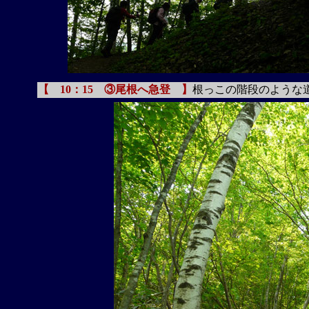
【 10：15 ③尾根へ急登 】
根っこの階段のような