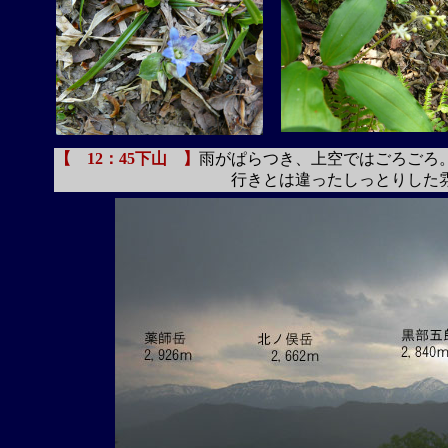
【 12：45下山 】
雨がぱらつき、上空ではごろごろ
行きとは違ったしっとりした雰囲気で