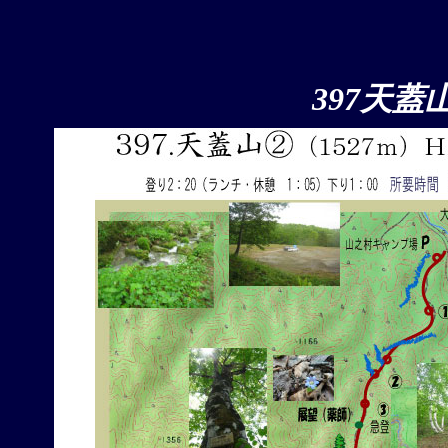
397天蓋