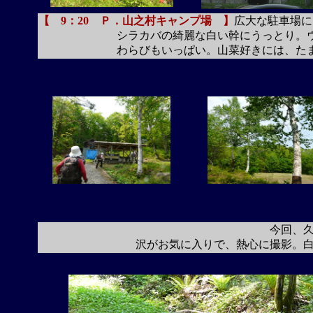
【 9：20 Ｐ．山之村キャンプ場 】
広大な駐車場に
シラカバの綺麗な白い幹にうっとり。ウマノア
わらびもいっぱい。山菜好きには、たまら
今回、
沢がお気に入りで、熱心に撮影。