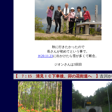
秋に行きたかったので
長さんが初めてという事で。
Ｈ20.11.23
に出かけたら雪が多くて断念。
ジオンさんは3回目
【 7：15 清見ＩＣ下車後、卯の花街道へ 】
古川か