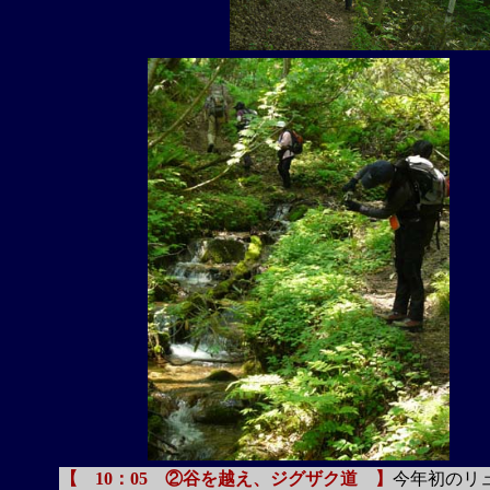
【 10：05 ②谷を越え、ジグザク道 】
今年初のリ