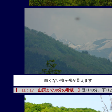
白くない槍ヶ岳が見えます
【 11：17 山頂まで30分の看板 】
登り40分。下り