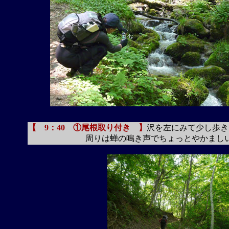
【 9：40
①尾根取り付き 】
沢を左にみて少し歩き
周りは蝉の鳴き声でちょっとやかましい。