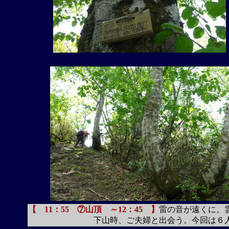
【 11：55 ⑦山頂 ～12：45 】
雷の音が遠くに。
下山時、ご夫婦と出会う。今回は６人と