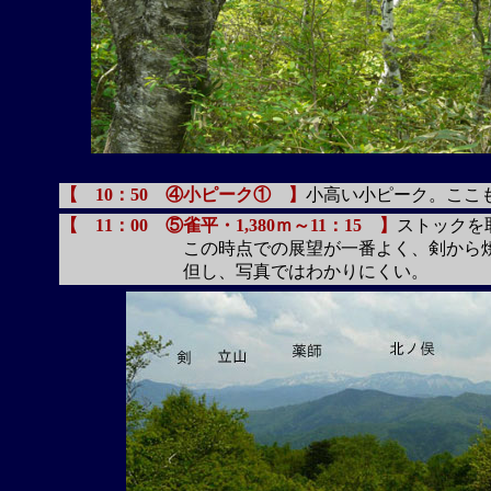
【 10：50 ④小ピーク① 】
小高い小ピーク。ここ
【 11：00 ⑤雀平・1,380ｍ～11：15 】
ストックを
この時点での展望が一番よく、剣から焼岳ま
但し、写真ではわかりにくい。