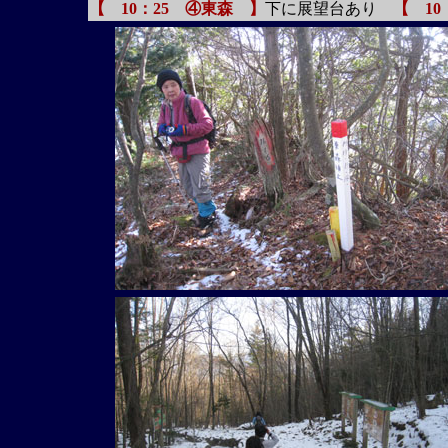
【 10：25 ④東森 】
下に展望台あり
【 10