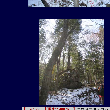
【 9：27 山頂まで400ｍ 】
コウヤマキ・コシ