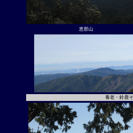
恵那山
養老・鈴鹿