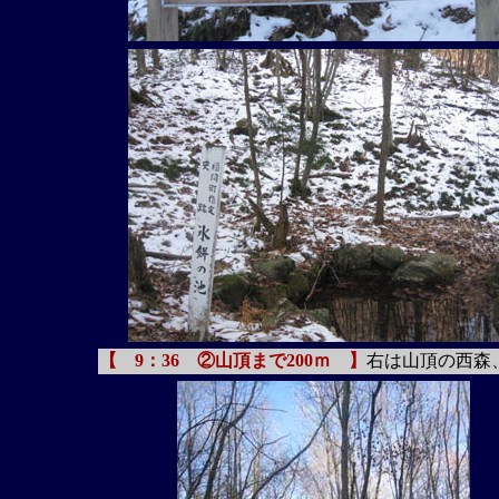
【 9：36 ②山頂まで200ｍ 】
右は山頂の西森