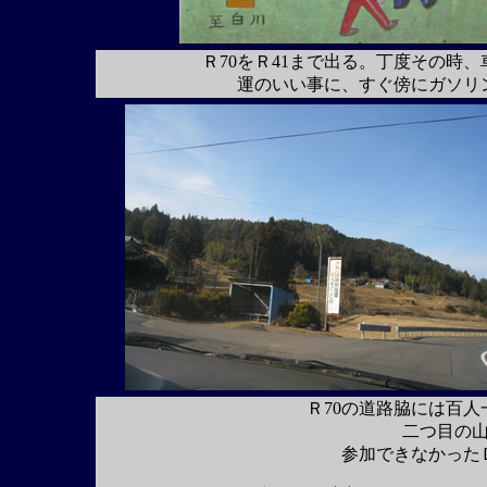
Ｒ70をＲ41まで出る。丁度その時
運のいい事に、すぐ傍にガソリ
Ｒ70の道路脇には百
二つ目の
参加できなかった