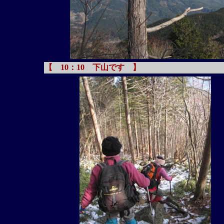
【 10：10 下山です 】