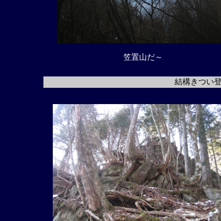
笠置山だ～
結構きつい