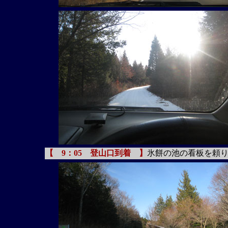
【 9：05 登山口到着 】
氷餅の池の看板を頼