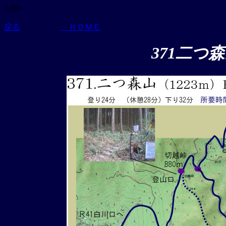
3.69+
戻る
ＨＯＭＥ
371二つ