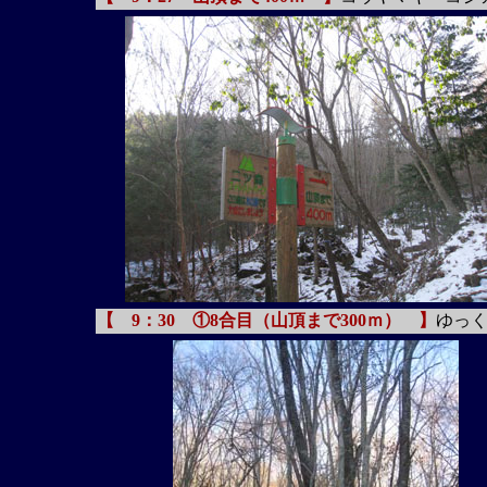
【 9：30 ①8合目（山頂まで300ｍ） 】
ゆっ