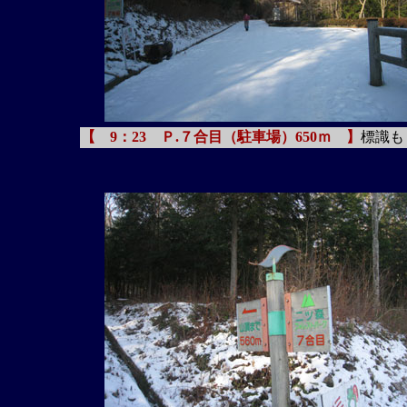
【 9：23 Ｐ.７合目（駐車場）650ｍ 】
標識も