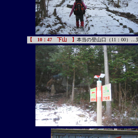
【 10：47 下山 】
本当の登山口（11：00）