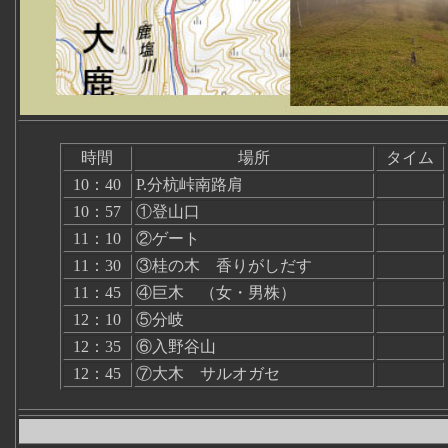
時間
場所
タイム
10：40
P.分杭峠南路肩
10：57
①登山口
11：10
②ゲート
11：30
③桂の木 香りがしだす
11：45
④巨木 （女・男株）
12：10
⑤分岐
12：35
⑥入野谷山
12：45
⑦大木 サルオガセ