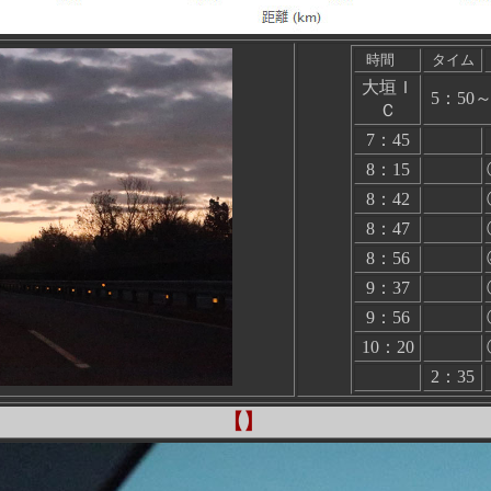
時間
タイム
大垣Ｉ
5：5
Ｃ
7：45
8：15
8：42
8：47
8：56
9：37
9：56
10：20
2：35
【】