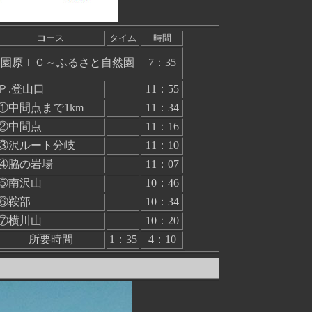
コ
ース
タイム
時間
0～園原ＩＣ～ふるさと自然園
7：35
Ｐ.登山口
11：55
①中間点まで1km
11：34
②中間点
11：16
③沢ルート分岐
11：10
④脇の岩場
11：07
⑤南沢山
10：46
⑥鞍部
10：34
⑦横川山
10：20
所要時間
1：35
4：10