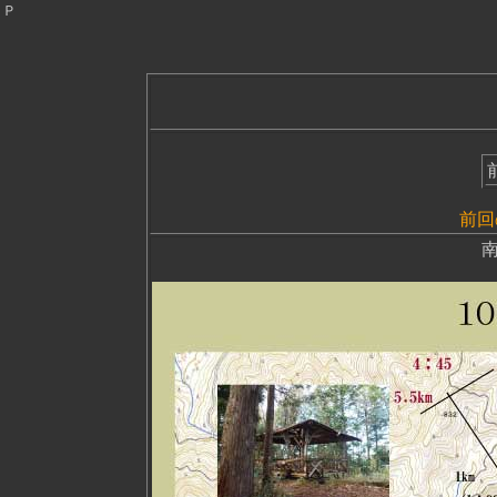
Ｐ
1
前回
南