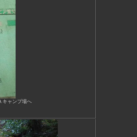
Ａキャンプ場へ
）