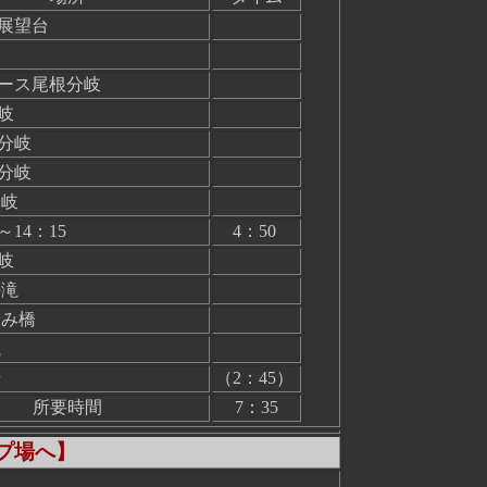
展望台
ース尾根分岐
岐
分岐
分岐
分岐
14：15
4：50
岐
の滝
せみ橋
滝
場
（2：45）
所要時間
7：35
ンプ場へ】