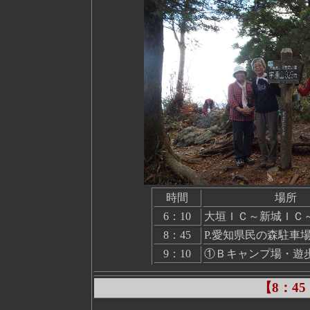
時間
場所
6：10
大垣ＩＣ～新城ＩＣ
8：45
P.愛知県民の森駐車
9：10
①Ｂキャンプ場・遊
【8：4