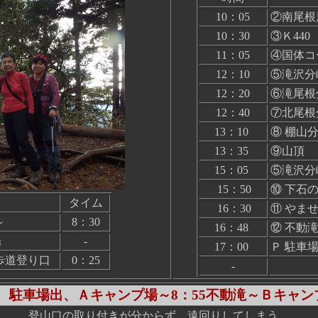
10：05
②南尾根
10：30
③Ｋ440
11：05
④国体コ
12：10
⑤滝沢分
12：20
⑥滝尾根
12：40
⑦北尾根
13：10
⑧ 棚山
13：35
⑨山頂 ～
15：05
⑤滝沢分
15：50
⑩ 下石
タイム
16：30
⑪ やま
～
8：30
16：48
⑫ 不動
場
-
17：00
Ｐ 駐車
歩道登り口
0：25
-
5 駐車場出、Ａキャンプ場～8：55不動滝～Ｂキャ
登山口の取り付きが分からず、遠回りしてしまう。