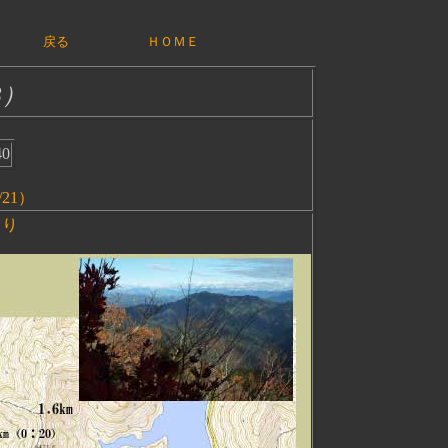
戻る
ＨＯＭＥ
3）
0
/21）
より