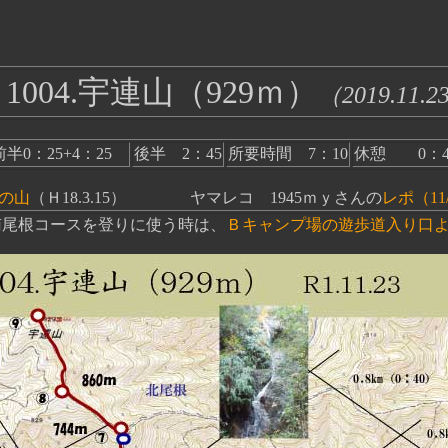
004.宇連山（929ｍ）
（2019.11.2
前半0：25+4：25
後半 2：45
所要時間 7：10
休憩 0：4
の山
（Ｈ18.3.15） ヤマレコ 1945ｍｙさんの
レポ（11
尾根コースを登りに使う時は、
Ｂキャンプ場の遊歩道入り口