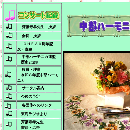
斉藤寿孝先生 挨拶
会長 挨拶
ＣＨＦ３０周年記
念・寄稿
中部ハーモニカ連盟
歴史と
沿革
役員・理事
令和８年度中部ハーモ
ニカ
サークル案内
今後の予定
各団体へのリンク
東海ラジオより
斉藤寿孝先生
書籍・広告