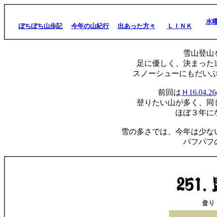
水
ぼちぼち山歩記
今年の山紀行
出あった方々
ＬＩＮＫ
雪山登山
足に優しく、決まった
スノーシューにもだい
前回は
Ｈ16.04.26
登りたい山が多く、同
ほぼ３年に
雪の多さでは、今年は少な
パフパフ