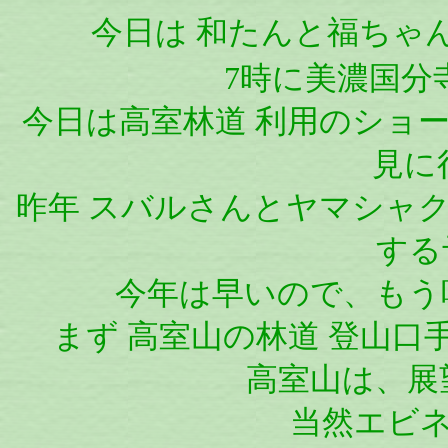
今日は 和たんと福ちゃ
7時に美濃国分
今日は高室林道 利用のショー
見に
昨年 スバルさんとヤマシャク
する
今年は早いので、もう
まず 高室山の林道 登山口
高室山は、展
当然エビネ