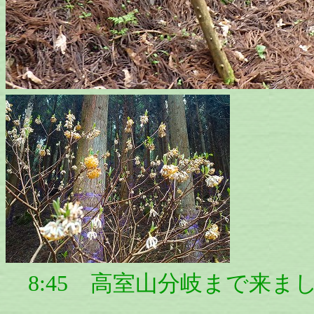
8:45 高室山分岐まで来ま