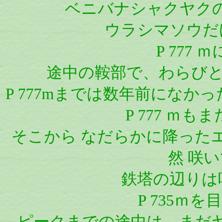
ベニバナシャクヤク
ウラシマソウだ
P 777
途中の鞍部で、わらびと
P 777mまでは数年前になか
P 777 ｍ
そこから なだらかに降った
然 咲
鉄塔の辺りは
P 735ｍ
ピークまでの途中は、まだ