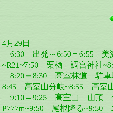
4月29日
6:30 出発～6:50＝6:5
~R21~7:50 栗栖 調宮神社~8
8:20＝8:30 高室林道 駐
8:45 高室山分岐~8:55 高
9:10＝9:25 高室山 山頂 休
P777m~9:50 尾根降る~9:5