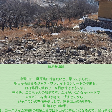
藤原岳山頂
今週中に、藤原岳に行きたいと、思ってました 。
明日から始まるジャストワンナイトコンサートの準備も、
ほぼ昨日で終わり、今日は行けそうです。
朝イチ、ニコちゃんの散歩です。これが、なかなかハードで
3kmぐらいを走り歩きで、済ませてから 、
ジャスワンの準備を少しして、家を出たのが9時半。
登山口 が10時半 。
は、コースタイム5時間の展望丘までは下山が16時近くになるので、登れそう