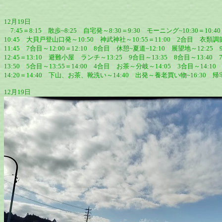
12月19日
7:45＝8:15 散歩~8:25 自宅発～8:30＝9:30 モーニング~10:30＝
10:45 大貝戸登山口発～10:50 神武神社～10:55＝11:00 2合目 衣類調節
11:45 7合目～12:00＝12:10 8合目 休憩~夏道~12:10 展望地～12:25
12:45＝13:10 避難小屋 ランチ～13:25 9合目～13:35 8合目～13:4
13:50 5合目～13:55＝14:00 4合目 お茶～分岐～14:05 3合目～14:
14:20＝14:40 下山、お茶、靴洗い～14:40 出発～養老買い物~16:30 帰
12月19日