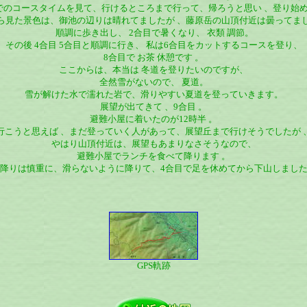
でのコースタイムを見て、行けるところまで行って、帰ろうと思い 、登り始
ら見た景色は、御池の辺りは晴れてましたが 、藤原岳の山頂付近は曇ってま
順調に歩き出し、 2合目で暑くなり、 衣類 調節。
その後 4合目 5合目と順調に行き、 私は6合目をカットするコースを登り、
8合目で お茶 休憩です 。
ここからは、本当は 冬道を登りたいのですが、
全然雪がないので、 夏道。
雪が解けた水で濡れた岩で、滑りやすい夏道を登っていきます。
展望が出てきて 、9合目 。
避難小屋に着いたのが12時半 。
行こうと思えば 、まだ登っていく人があって、展望丘まで行けそうでしたが 
やはり山頂付近は、展望もあまりなさそうなので、
避難小屋でランチを食べて降ります 。
降りは慎重に、滑らないように降りて、4合目で足を休めてから下山しまし
GPS軌跡