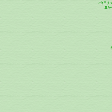
8合目ま
麓か