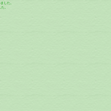
めました。
した。
、
た