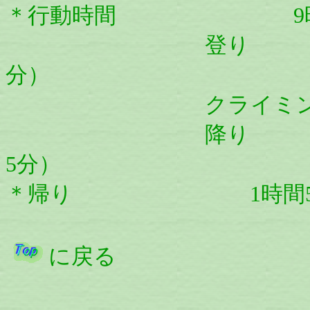
＊行動時間 9
登り 1時間4
分）
クライミング 
降り 55
5分）
＊帰り 1時間55分
に戻る