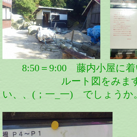
8:50＝9:00 藤内小屋に
ルート図をみますが、、
い、、(；一_一) でしょうか