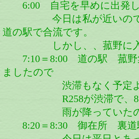
6:00 自宅を早めに出発
今日は私が近いので、K
道の駅で合流です。
しかし、、菰野に入ると雨
7:10＝8:00 道の駅 菰野
ましたので
渋滞もなく予定よりも
R258が渋滞で、8時
雨が降っていたので、
8:20＝8:30 御在所 裏
今日は平日とあって、