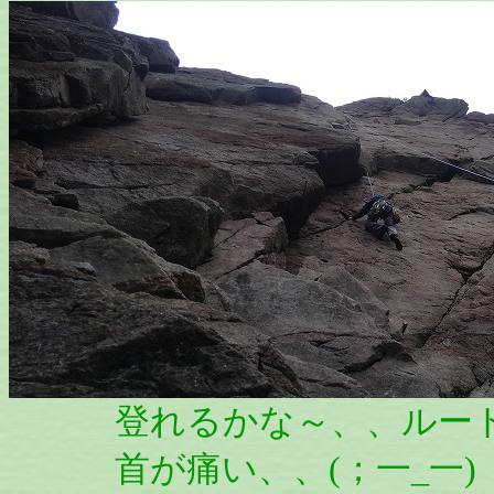
登れるかな～、、ルート
首が痛い、、(；一_一)