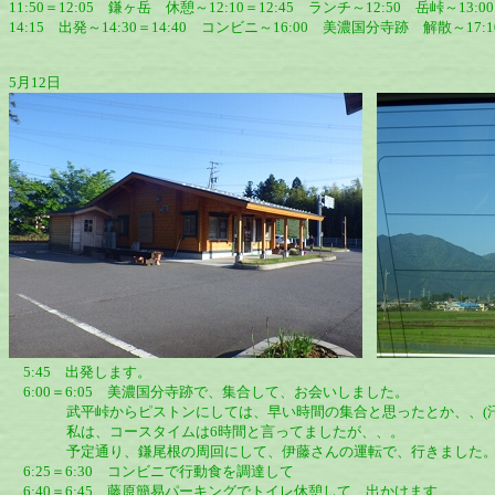
11:50＝12:05 鎌ヶ岳 休憩～12:10＝12:45 ランチ～12:50 岳峠～1
14:15 出発～14:30＝14:40 コンビニ～16:00 美濃国分寺跡 解散～17:
5月12日
5:45 出発します。
6:00＝6:05 美濃国分寺跡で、集合して、お会いしました。
武平峠からピストンにしては、早い時間の集合と思ったとか、、(汗
私は、コースタイムは6時間と言ってましたが、、。
予定通り、鎌尾根の周回にして、伊藤さんの運転で、行きました。m(_
6:25＝6:30 コンビニで行動食を調達して
6:40＝6:45 藤原簡易パーキングでトイレ休憩して、出かけます