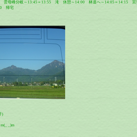
3:00 雲母峰分岐～13:45＝13:55 滝 休憩～14:00 林道へ～14:05＝14:
10 帰宅
)
 _)m