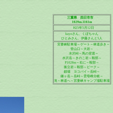
三重県 四日市市
1029m.1161m
H25年5月12日
kayoさん、くぼちゃん
ひとみさん、伊藤さんと5人
宮妻峡駐車場～ゲート～林道歩き～
登山口～大岩～
水沢峠～馬の背渡～
水沢岳～きのこ岩～鞍部～
P1028m～右に～鞍部～
衝立岩～鞍部～ピーク～
鎖場 ヨコバイ～岳峠～
鎌ヶ岳～岳峠～雲母峰分岐～
滝～林道へ～宮妻峡キャンプ場駐車場