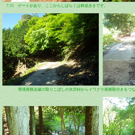
7:55 ゲートがあり、ここからしばらくは林道歩きです。
県境尾根走破の取りこぼしの水沢峠からイワクラ尾根取付きをつなぐ