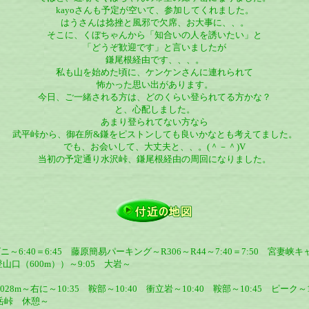
kayoさんも予定が空いて、参加してくれました。
はうさんは捻挫と風邪で欠席、お大事に、、。
そこに、くぼちゃんから「知合いの人を誘いたい」と
「どうぞ歓迎です」と言いましたが
鎌尾根経由です、、、。
私も山を始めた頃に、ケンケンさんに連れられて
怖かった思い出があります。
今日、ご一緒される方は、どのくらい登られてる方かな？
と、心配しました。
あまり登られてない方なら
武平峠から、御在所&鎌をピストンしても良いかなとも考えてました。
でも、お会いして、大丈夫と、、。(＾－＾)V
当初の予定通り水沢峠、鎌尾根経由の周回になりました。
ンビニ～6:40＝6:45 藤原簡易パーキング～R306～R44～7:40＝7:50 宮妻
山口（600m））～9:05 大岩～
1028m～右に～10:35 鞍部～10:40 衝立岩～10:40 鞍部～10:45 ピーク～
5 岳峠 休憩～