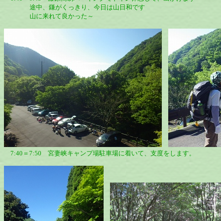
途中、鎌がくっきり、今日は山日和です
山に来れて良かった～
7:40＝7:50 宮妻峡キャンプ場駐車場に着いて、支度をします。