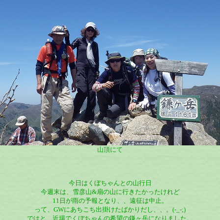
山頂にて
今日はくぼちゃんとの山行日
今週末は、雪彦山&扇の山に行きたかったけれど
11日が雨の予報となり、、遠征は中止。
って、GWにあちこち出掛けたばかりだし、、。(-_-;)
ではと、近場でくぼちゃんの希望の鎌ヶ岳になりました。