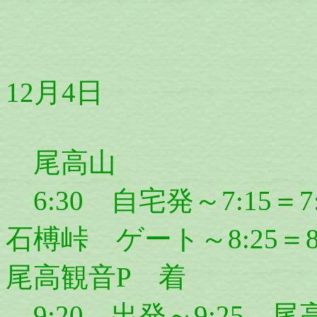
12月4日
尾高山
6:30 自宅発～7:15＝7
石榑峠 ゲート～8:25＝8
尾高観音P 着
9:20 出発～9:25 