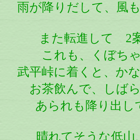
雨が降りだして、風
また転進して 2
これも、くぼち
武平峠に着くと、か
お茶飲んで、しば
あられも降り出し
晴れてそうな低山