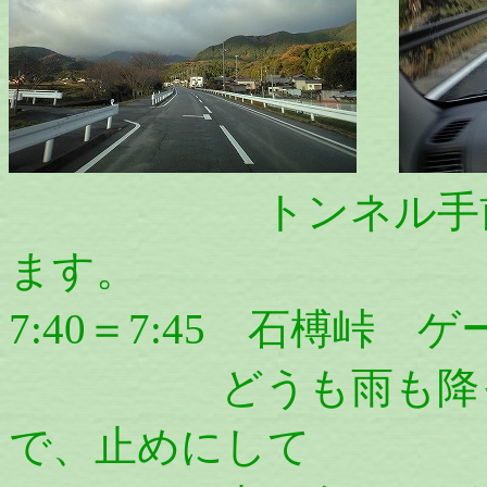
トンネル手前から
ます。
7:40＝7:45 石榑峠 
どうも雨も降って
で、止めにして