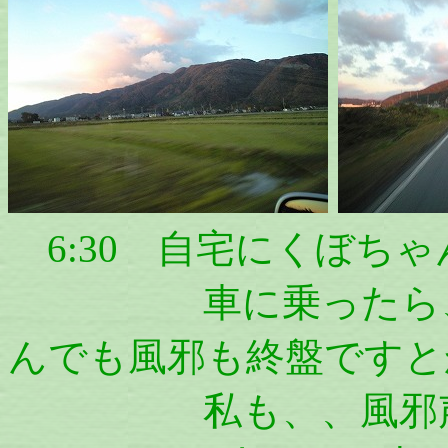
6:30 自宅にくぼち
車に乗ったら、く
んでも風邪も終盤ですと
私も、、風邪声で