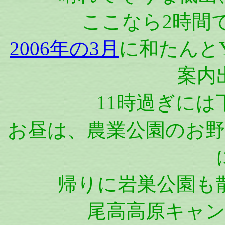
ここなら2時間
2006年の3月
に和たんとY
案内
11時過ぎに
お昼は、農業公園のお
帰りに岩巣公園も
尾高高原キャ