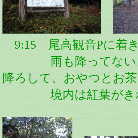
9:15 尾高観音Pに着
雨も降ってないよう
降ろして、おやつとお茶
境内は紅葉がきれ