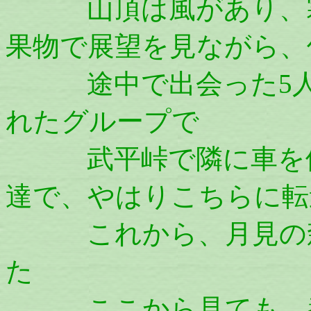
山頂は風があり、寒
果物で展望を見ながら、
途中で出会った5人
れたグループで
武平峠で隣に車を停
達で、やはりこちらに転
これから、月見の森
た
ここから見ても、養