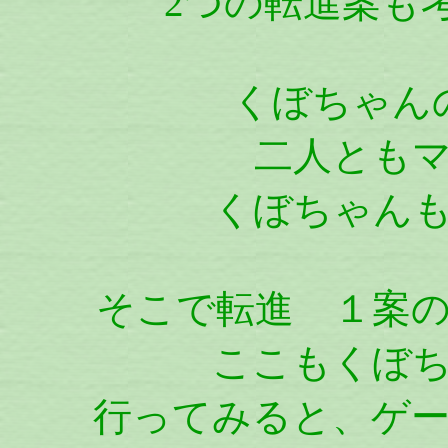
2つの転進案も
くぼちゃん
二人とも
くぼちゃん
そこで転進 １案
ここもくぼ
行ってみると、ゲ